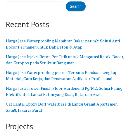
B
n
Search
a
g
r
B
a
a
Recent Posts
t
r
u
Harga Jasa Waterproofing Membran Bakar per m2: Solusi Anti
Bocor Permanen untuk Dak Beton & Atap
Harga Jasa Injeksi Beton Per Titik untuk Mengatasi Retak, Bocor,
dan Keropos pada Struktur Bangunan
Harga Jasa Waterproofing per m2 Terbaru: Panduan Lengkap
Material, Cara Kerja, dan Penawaran Aplikator Profesional
Harga Jasa Trowel Finish Floor Hardener 3 Kg/M2: Solusi Paling
Efektif untuk Lantai Beton yang Kuat, Rata, dan Awet
Cat Lantai Epoxy Doff Waterbase di Lantai Granit Apartemen
Satu8, Jakarta Barat
Projects