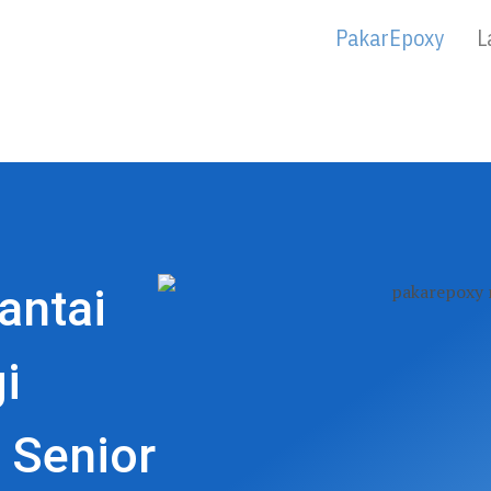
PakarEpoxy
L
antai
i
 Senior