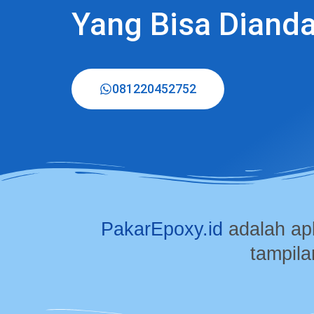
Yang Bisa Diand
081220452752
PakarEpoxy.id
adalah ap
tampila