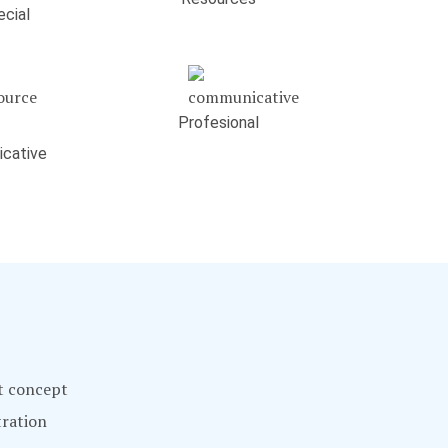
cial
Profesional
cative