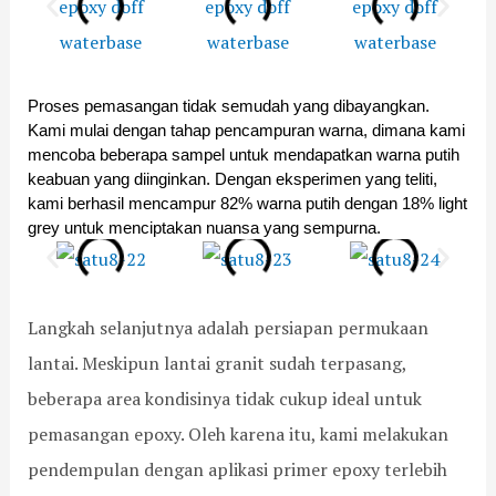
p
a
i
:
a
p
n
T
r
a
d
a
t
n
a
n
Proses pemasangan tidak semudah yang dibayangkan. 
e
u
h
t
Kami mulai dengan tahap pencampuran warna, dimana kami 
m
n
a
a
mencoba beberapa sampel untuk mendapatkan warna putih 
e
t
n
n
n
u
d
g
keabuan yang diinginkan. Dengan eksperimen yang teliti, 
S
k
a
a
kami berhasil mencampur 82% warna putih dengan 18% light 
a
P
n
n
grey untuk menciptakan nuansa yang sempurna.
t
e
K
d
u
m
e
a
8
a
a
n
,
s
w
H
Langkah selanjutnya adalah persiapan permukaan
J
a
e
a
lantai. Meskipun lantai granit sudah terpasang,
a
n
t
s
k
g
a
i
beberapa area kondisinya tidak cukup ideal untuk
a
a
n
l
pemasangan epoxy. Oleh karena itu, kami melakukan
r
n
n
t
y
y
pendempulan dengan aplikasi primer epoxy terlebih
a
a
a