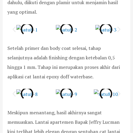
dahulu, diikuti dengan plamir untuk menjamin hasil
B
n
a
g
yang optimal.
r
B
a
a
t
r
u
Setelah primer dan body coat selesai, tahap
selanjutnya adalah finishing dengan ketebalan 0,5
hingga 1 mm. Tahap ini merupakan proses akhir dari
aplikasi cat lantai epoxy doff waterbase.
Meskipun menantang, hasil akhirnya sangat
memuaskan. Lantai apartemen Bapak Jeffry Lucman
kini terlihat lebih elegan dengan sentuhan cat lantai