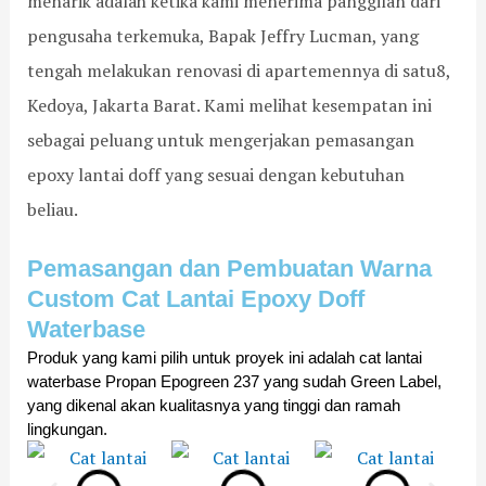
menarik adalah ketika kami menerima panggilan dari
t
e
n
n
U
e
P
g
g
C
pengusaha terkemuka, Bapak Jeffry Lucman, yang
r
T
a
a
o
tengah melakukan renovasi di apartemennya di satu8,
b
M
t
n
n
a
u
a
E
c
Kedoya, Jakarta Barat. Kami melihat kesempatan ini
s
l
s
p
r
sebagai peluang untuk mengerjakan pemasangan
e
i
i
o
e
d
a
M
x
t
epoxy lantai doff yang sesuai dengan kebutuhan
i
R
a
y
e
beliau.
L
a
s
L
p
a
y
a
a
a
n
a
l
n
d
Pemasangan dan Pembuatan Warna
t
A
a
t
a
Custom Cat Lantai Epoxy Doff
a
g
h
a
S
i
r
d
i
u
Waterbase
G
i
a
u
h
Produk yang kami pilih untuk proyek ini adalah cat lantai 
r
j
n
n
u
waterbase Propan Epogreen 237 yang sudah Green Label, 
a
a
P
t
-
yang dikenal akan kualitasnya yang tinggi dan ramah 
n
y
e
u
2
lingkungan.
i
a
r
k
0
t
s
K
°
A
i
e
C