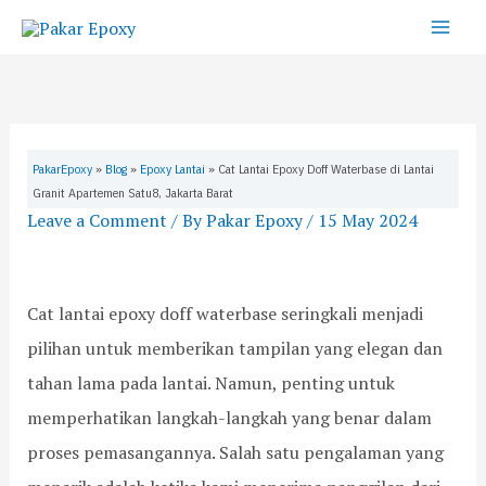
:
:
:
:
:
S
Skip
C
P
B
P
P
e
to
a
U
o
a
e
a
t
C
n
n
r
content
L
o
g
d
c
r
a
n
k
u
o
c
n
c
a
a
b
h
t
r
r
n
a
PakarEpoxy
»
Blog
»
Epoxy Lantai
»
Cat Lantai Epoxy Doff Waterbase di Lantai
a
e
P
L
a
Granit Apartemen Satu8, Jakarta Barat
i
t
U
e
n
Leave a Comment
/ By
Pakar Epoxy
/
15 May 2024
E
e
C
n
P
p
C
o
g
e
o
o
n
k
m
x
o
c
a
a
Cat lantai epoxy doff waterbase seringkali menjadi
y
l
r
p
s
pilihan untuk memberikan tampilan yang elegan dan
D
S
e
P
a
o
t
t
e
n
tahan lama pada lantai. Namun, penting untuk
f
o
e
m
g
memperhatikan langkah-langkah yang benar dalam
f
r
:
a
a
W
a
M
s
n
proses pemasangannya. Salah satu pengalaman yang
a
g
e
a
P