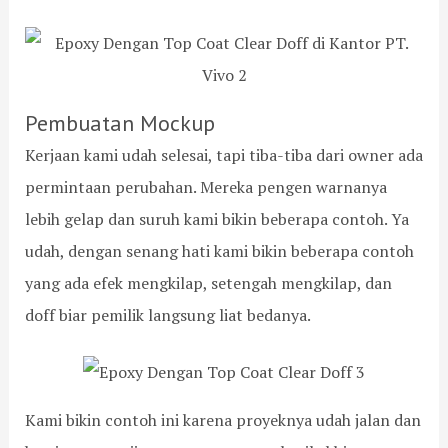
p
a
i
:
a
p
n
T
r
a
d
a
t
n
a
n
e
u
h
t
Pembuatan Mockup
m
n
a
a
e
t
n
n
Kerjaan kami udah selesai, tapi tiba-tiba dari owner ada
n
u
d
g
S
k
a
a
permintaan perubahan. Mereka pengen warnanya
a
P
n
n
lebih gelap dan suruh kami bikin beberapa contoh. Ya
t
e
K
d
u
m
e
a
udah, dengan senang hati kami bikin beberapa contoh
8
a
a
n
yang ada efek mengkilap, setengah mengkilap, dan
,
s
w
H
J
a
e
a
doff biar pemilik langsung liat bedanya.
a
n
t
s
k
g
a
i
a
a
n
l
r
n
n
t
y
y
Kami bikin contoh ini karena proyeknya udah jalan dan
a
a
a