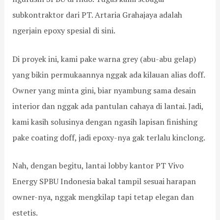
t
e
n
n
U
e
P
g
g
C
subkontraktor dari PT. Artaria Grahajaya adalah
r
T
a
a
o
ngerjain epoxy spesial di sini.
b
M
t
n
n
a
u
a
E
c
s
l
s
p
r
Di proyek ini, kami pake warna grey (abu-abu gelap)
e
i
i
o
e
d
a
M
x
t
yang bikin permukaannya nggak ada kilauan alias doff.
i
R
a
y
e
Owner yang minta gini, biar nyambung sama desain
L
a
s
L
p
a
y
a
a
a
interior dan nggak ada pantulan cahaya di lantai. Jadi,
n
a
l
n
d
kami kasih solusinya dengan ngasih lapisan finishing
t
A
a
t
a
a
g
h
a
S
pake coating doff, jadi epoxy-nya gak terlalu kinclong.
i
r
d
i
u
G
i
a
u
h
Nah, dengan begitu, lantai lobby kantor PT Vivo
r
j
n
n
u
a
a
P
t
-
Energy SPBU Indonesia bakal tampil sesuai harapan
n
y
e
u
2
owner-nya, nggak mengkilap tapi tetap elegan dan
i
a
r
k
0
t
s
K
°
estetis.
A
i
e
C