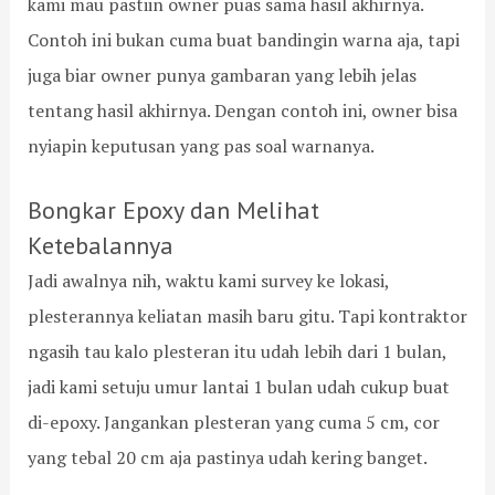
kami mau pastiin owner puas sama hasil akhirnya.
B
n
a
g
Contoh ini bukan cuma buat bandingin warna aja, tapi
r
B
juga biar owner punya gambaran yang lebih jelas
a
a
t
r
tentang hasil akhirnya. Dengan contoh ini, owner bisa
u
nyiapin keputusan yang pas soal warnanya.
Bongkar Epoxy dan Melihat
Ketebalannya
Jadi awalnya nih, waktu kami survey ke lokasi,
plesterannya keliatan masih baru gitu. Tapi kontraktor
ngasih tau kalo plesteran itu udah lebih dari 1 bulan,
jadi kami setuju umur lantai 1 bulan udah cukup buat
di-epoxy. Jangankan plesteran yang cuma 5 cm, cor
yang tebal 20 cm aja pastinya udah kering banget.