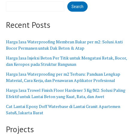
B
n
Search
a
g
r
B
a
a
Recent Posts
t
r
u
Harga Jasa Waterproofing Membran Bakar per m2: Solusi Anti
Bocor Permanen untuk Dak Beton & Atap
Harga Jasa Injeksi Beton Per Titik untuk Mengatasi Retak, Bocor,
dan Keropos pada Struktur Bangunan
Harga Jasa Waterproofing per m2 Terbaru: Panduan Lengkap
Material, Cara Kerja, dan Penawaran Aplikator Profesional
Harga Jasa Trowel Finish Floor Hardener 3 Kg/M2: Solusi Paling
Efektif untuk Lantai Beton yang Kuat, Rata, dan Awet
Cat Lantai Epoxy Doff Waterbase di Lantai Granit Apartemen
Satu8, Jakarta Barat
Projects