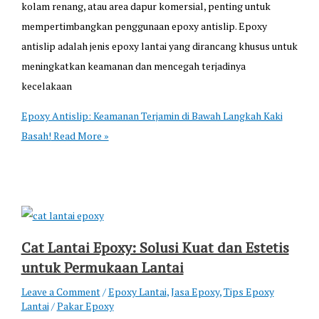
kolam renang, atau area dapur komersial, penting untuk
mempertimbangkan penggunaan epoxy antislip. Epoxy
antislip adalah jenis epoxy lantai yang dirancang khusus untuk
meningkatkan keamanan dan mencegah terjadinya
kecelakaan
Epoxy Antislip: Keamanan Terjamin di Bawah Langkah Kaki
Basah!
Read More »
Cat Lantai Epoxy: Solusi Kuat dan Estetis
untuk Permukaan Lantai
Leave a Comment
/
Epoxy Lantai
,
Jasa Epoxy
,
Tips Epoxy
Lantai
/
Pakar Epoxy