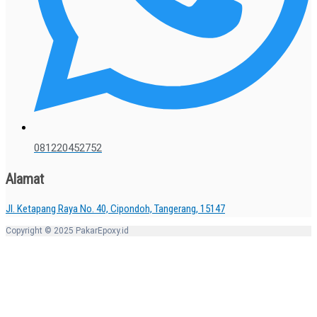
081220452752
Alamat
Jl. Ketapang Raya No. 40, Cipondoh, Tangerang, 15147
Copyright © 2025 PakarEpoxy.id