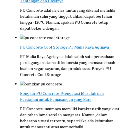
Tantangan dan Hasilnya
PU Concrete adalah jenis lantai yang dikenal memiliki
ketahanan suhu yang tinggi, bahkan dapat bertahan
hingga -120°C. Namun, apakah PU Concrete tetap
dapat bekerja dengan
PU Concrete Cool Storage PT Mulia Raya Agrijaya
PT Mulia Raya Agrijaya adalah salah satu perusahaan
perdagangan utama di Indonesia yang memasok buah-
buahan segar, sayuran, dan produk susu. Proyek PU
Concrete Cool Storage
Bongkar PU Concrete: Mengatasi Masalah dan
Persiapan untuk Pemasangan yang Baru
PU Concrete umumnya memiliki karakteristik yang kuat
dan tahan lama setelah mengeras. Namun, dalam
beberapa situasi tertentu, seperti jika ada kebutuhan
untuk mengganti atau memperbaiki