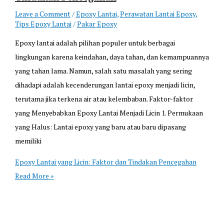
Leave a Comment
/
Epoxy Lantai
,
Perawatan Lantai Epoxy
,
Tips Epoxy Lantai
/
Pakar Epoxy
Epoxy lantai adalah pilihan populer untuk berbagai
lingkungan karena keindahan, daya tahan, dan kemampuannya
yang tahan lama. Namun, salah satu masalah yang sering
dihadapi adalah kecenderungan lantai epoxy menjadi licin,
terutama jika terkena air atau kelembaban. Faktor-faktor
yang Menyebabkan Epoxy Lantai Menjadi Licin 1. Permukaan
yang Halus: Lantai epoxy yang baru atau baru dipasang
memiliki
Epoxy Lantai yang Licin: Faktor dan Tindakan Pencegahan
Read More »