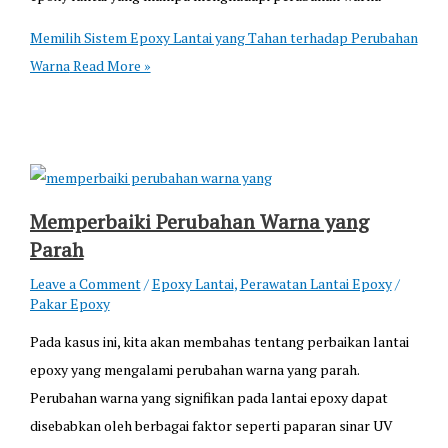
Memilih Sistem Epoxy Lantai yang Tahan terhadap Perubahan
Warna
Read More »
Memperbaiki Perubahan Warna yang
Parah
Leave a Comment
/
Epoxy Lantai
,
Perawatan Lantai Epoxy
/
Pakar Epoxy
Pada kasus ini, kita akan membahas tentang perbaikan lantai
epoxy yang mengalami perubahan warna yang parah.
Perubahan warna yang signifikan pada lantai epoxy dapat
disebabkan oleh berbagai faktor seperti paparan sinar UV