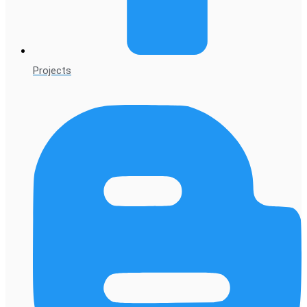
Projects