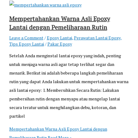
Mempertahankan Warna Asli Epoxy
Lantai dengan Pemeliharaan Rutin
Leave a Comment
/
Epoxy Lantai
,
Perawatan Lantai Epoxy
,
Tips Epoxy Lantai
/
Pakar Epoxy
Setelah Anda menginstal lantai epoxy yang indah, penting
untuk menjaga warna asli agar tetap terlihat segar dan
menarik. Berikut ini adalah beberapa langkah pemeliharaan
rutin yang dapat Anda lakukan untuk mempertahankan warna
asli lantai epoxy: 1. Membersihkan Secara Rutin: Lakukan
pembersihan rutin dengan menyapu atau mengelap lantai
secara teratur untuk menghilangkan debu, kotoran, dan
partikel
Mempertahankan Warna Asli Epoxy Lantai dengan
Pemeliharaan Rutin
Read More »