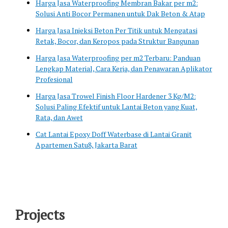
Harga Jasa Waterproofing Membran Bakar per m2:
Solusi Anti Bocor Permanen untuk Dak Beton & Atap
Harga Jasa Injeksi Beton Per Titik untuk Mengatasi
Retak, Bocor, dan Keropos pada Struktur Bangunan
Harga Jasa Waterproofing per m2 Terbaru: Panduan
Lengkap Material, Cara Kerja, dan Penawaran Aplikator
Profesional
Harga Jasa Trowel Finish Floor Hardener 3 Kg/M2:
Solusi Paling Efektif untuk Lantai Beton yang Kuat,
Rata, dan Awet
Cat Lantai Epoxy Doff Waterbase di Lantai Granit
Apartemen Satu8, Jakarta Barat
Projects