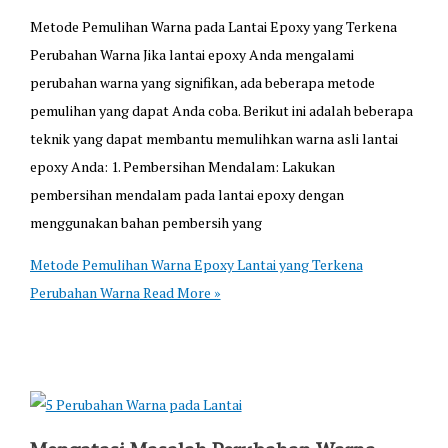
Metode Pemulihan Warna pada Lantai Epoxy yang Terkena
Perubahan Warna Jika lantai epoxy Anda mengalami
perubahan warna yang signifikan, ada beberapa metode
pemulihan yang dapat Anda coba. Berikut ini adalah beberapa
teknik yang dapat membantu memulihkan warna asli lantai
epoxy Anda: 1. Pembersihan Mendalam: Lakukan
pembersihan mendalam pada lantai epoxy dengan
menggunakan bahan pembersih yang
Metode Pemulihan Warna Epoxy Lantai yang Terkena
Perubahan Warna
Read More »