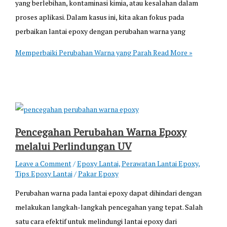
yang berlebihan, kontaminasi kimia, atau kesalahan dalam
proses aplikasi. Dalam kasus ini, kita akan fokus pada
perbaikan lantai epoxy dengan perubahan warna yang
Memperbaiki Perubahan Warna yang Parah
Read More »
Pencegahan Perubahan Warna Epoxy
melalui Perlindungan UV
Leave a Comment
/
Epoxy Lantai
,
Perawatan Lantai Epoxy
,
Tips Epoxy Lantai
/
Pakar Epoxy
Perubahan warna pada lantai epoxy dapat dihindari dengan
melakukan langkah-langkah pencegahan yang tepat. Salah
satu cara efektif untuk melindungi lantai epoxy dari