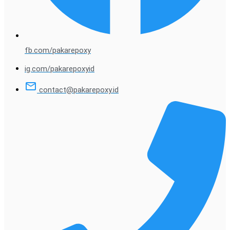
fb.com/pakarepoxy
ig.com/pakarepoxyid
contact@pakarepoxy.id