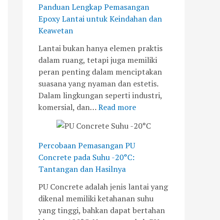
,
s
H
w
Panduan Lengkap Pemasangan
J
a
a
e
Epoxy Lantai untuk Keindahan dan
a
n
s
t
Keawetan
k
g
i
a
Lantai bukan hanya elemen praktis
a
a
l
n
dalam ruang, tetapi juga memiliki
r
n
n
peran penting dalam menciptakan
t
y
y
suasana yang nyaman dan estetis.
a
a
a
Dalam lingkungan seperti industri,
B
n
komersial, dan…
Read more
a
g
r
B
a
a
Percobaan Pemasangan PU
t
r
Concrete pada Suhu -20°C:
u
Tantangan dan Hasilnya
PU Concrete adalah jenis lantai yang
dikenal memiliki ketahanan suhu
yang tinggi, bahkan dapat bertahan