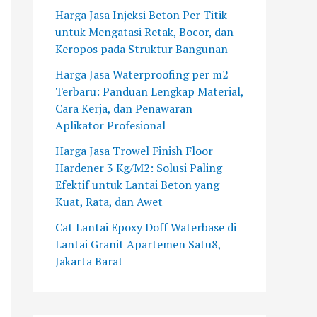
W
M
n
a
s
Harga Jasa Injeksi Beton Per Titik
a
e
P
g
a
untuk Mengatasi Retak, Bocor, dan
t
n
U
e
n
Keropos pada Struktur Bangunan
e
g
C
P
g
Harga Jasa Waterproofing per m2
r
a
o
T
a
Terbaru: Panduan Lengkap Material,
b
t
n
M
n
Cara Kerja, dan Penawaran
a
a
c
u
E
Aplikator Profesional
s
s
r
l
p
e
i
e
i
o
Harga Jasa Trowel Finish Floor
d
M
t
a
x
Hardener 3 Kg/M2: Solusi Paling
i
a
e
R
y
Efektif untuk Lantai Beton yang
L
s
p
a
L
Kuat, Rata, dan Awet
a
a
a
y
a
Cat Lantai Epoxy Doff Waterbase di
n
l
d
a
n
Lantai Granit Apartemen Satu8,
t
a
a
A
t
Jakarta Barat
a
h
S
g
a
i
d
u
r
i
G
a
h
i
u