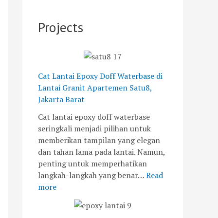
r
n
u
j
n
a
P
-
a
t
Projects
n
e
2
y
u
i
r
0
a
k
t
s
°
K
A
i
C
e
p
a
:
i
Cat Lantai Epoxy Doff Waterbase di
a
p
T
n
Lantai Granit Apartemen Satu8,
r
a
a
d
Jakarta Barat
t
n
n
a
Cat lantai epoxy doff waterbase
e
u
t
h
seringkali menjadi pilihan untuk
m
n
a
a
memberikan tampilan yang elegan
e
t
n
n
dan tahan lama pada lantai. Namun,
n
u
g
d
penting untuk memperhatikan
S
k
a
a
langkah-langkah yang benar…
Read
a
P
n
n
more
t
e
d
K
u
m
a
e
8
a
n
a