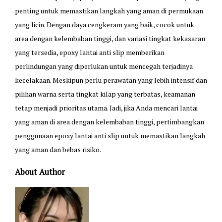
penting untuk memastikan langkah yang aman di permukaan
yang licin. Dengan daya cengkeram yang baik, cocok untuk
area dengan kelembaban tinggi, dan variasi tingkat kekasaran
yang tersedia, epoxy lantai anti slip memberikan
perlindungan yang diperlukan untuk mencegah terjadinya
kecelakaan. Meskipun perlu perawatan yang lebih intensif dan
pilihan warna serta tingkat kilap yang terbatas, keamanan
tetap menjadi prioritas utama. Jadi, jika Anda mencari lantai
yang aman di area dengan kelembaban tinggi, pertimbangkan
penggunaan epoxy lantai anti slip untuk memastikan langkah
yang aman dan bebas risiko.
About Author