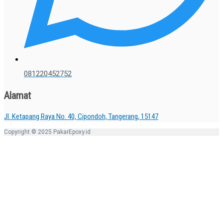
081220452752
Alamat
Jl. Ketapang Raya No. 40, Cipondoh, Tangerang, 15147
Copyright © 2025 PakarEpoxy.id