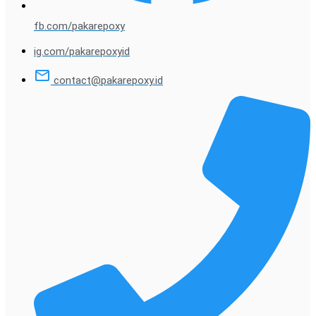
fb.com/pakarepoxy
ig.com/pakarepoxyid
contact@pakarepoxy.id