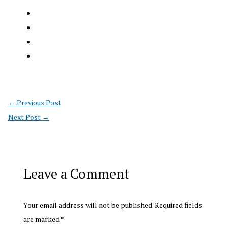
←
Previous Post
Next Post
→
Leave a Comment
Your email address will not be published.
Required fields
are marked
*