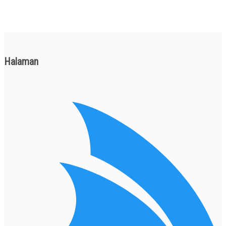
Halaman