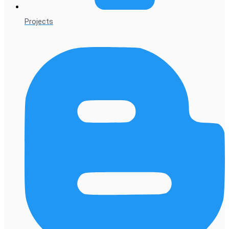
Projects