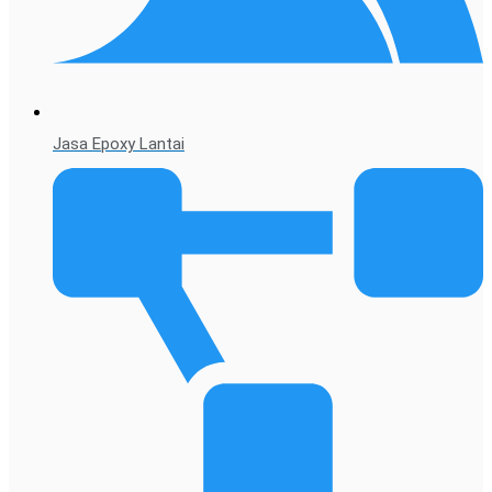
Jasa Epoxy Lantai