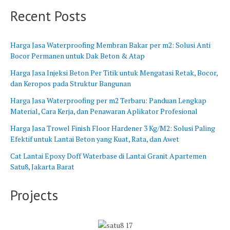
B
n
Recent Posts
a
g
r
B
a
a
Harga Jasa Waterproofing Membran Bakar per m2: Solusi Anti
t
r
Bocor Permanen untuk Dak Beton & Atap
u
Harga Jasa Injeksi Beton Per Titik untuk Mengatasi Retak, Bocor,
dan Keropos pada Struktur Bangunan
Harga Jasa Waterproofing per m2 Terbaru: Panduan Lengkap
Material, Cara Kerja, dan Penawaran Aplikator Profesional
Harga Jasa Trowel Finish Floor Hardener 3 Kg/M2: Solusi Paling
Efektif untuk Lantai Beton yang Kuat, Rata, dan Awet
Cat Lantai Epoxy Doff Waterbase di Lantai Granit Apartemen
Satu8, Jakarta Barat
Projects