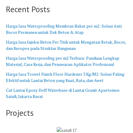
B
n
Recent Posts
a
g
r
B
a
a
Harga Jasa Waterproofing Membran Bakar per m2: Solusi Anti
t
r
Bocor Permanen untuk Dak Beton & Atap
u
Harga Jasa Injeksi Beton Per Titik untuk Mengatasi Retak, Bocor,
dan Keropos pada Struktur Bangunan
Harga Jasa Waterproofing per m2 Terbaru: Panduan Lengkap
Material, Cara Kerja, dan Penawaran Aplikator Profesional
Harga Jasa Trowel Finish Floor Hardener 3 Kg/M2: Solusi Paling
Efektif untuk Lantai Beton yang Kuat, Rata, dan Awet
Cat Lantai Epoxy Doff Waterbase di Lantai Granit Apartemen
Satu8, Jakarta Barat
Projects