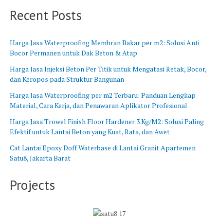
B
n
Recent Posts
a
g
r
B
a
a
Harga Jasa Waterproofing Membran Bakar per m2: Solusi Anti
t
r
Bocor Permanen untuk Dak Beton & Atap
u
Harga Jasa Injeksi Beton Per Titik untuk Mengatasi Retak, Bocor,
dan Keropos pada Struktur Bangunan
Harga Jasa Waterproofing per m2 Terbaru: Panduan Lengkap
Material, Cara Kerja, dan Penawaran Aplikator Profesional
Harga Jasa Trowel Finish Floor Hardener 3 Kg/M2: Solusi Paling
Efektif untuk Lantai Beton yang Kuat, Rata, dan Awet
Cat Lantai Epoxy Doff Waterbase di Lantai Granit Apartemen
Satu8, Jakarta Barat
Projects