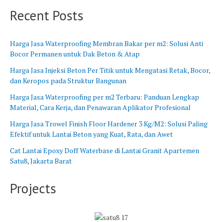
B
n
Recent Posts
a
g
r
B
a
a
Harga Jasa Waterproofing Membran Bakar per m2: Solusi Anti
t
r
Bocor Permanen untuk Dak Beton & Atap
u
Harga Jasa Injeksi Beton Per Titik untuk Mengatasi Retak, Bocor,
dan Keropos pada Struktur Bangunan
Harga Jasa Waterproofing per m2 Terbaru: Panduan Lengkap
Material, Cara Kerja, dan Penawaran Aplikator Profesional
Harga Jasa Trowel Finish Floor Hardener 3 Kg/M2: Solusi Paling
Efektif untuk Lantai Beton yang Kuat, Rata, dan Awet
Cat Lantai Epoxy Doff Waterbase di Lantai Granit Apartemen
Satu8, Jakarta Barat
Projects