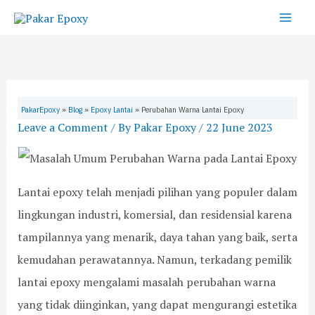
:
:
:
:
:
S
Skip
C
P
B
P
P
e
to
a
U
o
a
e
a
t
C
n
n
r
content
L
o
g
d
c
r
a
n
k
u
o
c
n
c
a
a
b
h
t
r
r
n
a
PakarEpoxy
»
Blog
»
Epoxy Lantai
»
Perubahan Warna Lantai Epoxy
a
e
P
L
a
Leave a Comment
/ By
Pakar Epoxy
/
22 June 2023
i
t
U
e
n
E
e
C
n
P
p
C
o
g
e
o
o
n
k
m
Lantai epoxy telah menjadi pilihan yang populer dalam
x
o
c
a
a
lingkungan industri, komersial, dan residensial karena
y
l
r
p
s
D
S
e
P
a
tampilannya yang menarik, daya tahan yang baik, serta
o
t
t
e
n
f
o
e
m
g
kemudahan perawatannya. Namun, terkadang pemilik
f
r
:
a
a
lantai epoxy mengalami masalah perubahan warna
W
a
M
s
n
a
g
e
a
P
yang tidak diinginkan, yang dapat mengurangi estetika