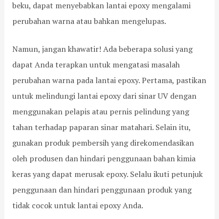
beku, dapat menyebabkan lantai epoxy mengalami
p
a
i
:
a
p
n
T
perubahan warna atau bahkan mengelupas.
r
a
d
a
t
n
a
n
Namun, jangan khawatir! Ada beberapa solusi yang
e
u
h
t
m
n
a
a
dapat Anda terapkan untuk mengatasi masalah
e
t
n
n
perubahan warna pada lantai epoxy. Pertama, pastikan
n
u
d
g
S
k
a
a
untuk melindungi lantai epoxy dari sinar UV dengan
a
P
n
n
t
e
K
d
menggunakan pelapis atau pernis pelindung yang
u
m
e
a
tahan terhadap paparan sinar matahari. Selain itu,
8
a
a
n
,
s
w
H
gunakan produk pembersih yang direkomendasikan
J
a
e
a
oleh produsen dan hindari penggunaan bahan kimia
a
n
t
s
k
g
a
i
keras yang dapat merusak epoxy. Selalu ikuti petunjuk
a
a
n
l
penggunaan dan hindari penggunaan produk yang
r
n
n
t
y
y
tidak cocok untuk lantai epoxy Anda.
a
a
a