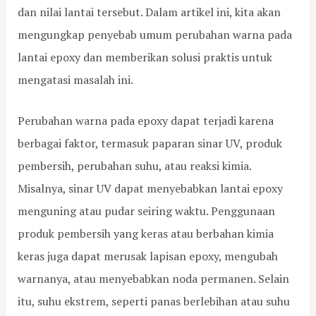
t
e
n
n
U
dan nilai lantai tersebut. Dalam artikel ini, kita akan
e
P
g
g
C
r
T
a
a
o
mengungkap penyebab umum perubahan warna pada
b
M
t
n
n
lantai epoxy dan memberikan solusi praktis untuk
a
u
a
E
c
s
l
s
p
r
mengatasi masalah ini.
e
i
i
o
e
d
a
M
x
t
Perubahan warna pada epoxy dapat terjadi karena
i
R
a
y
e
L
a
s
L
p
berbagai faktor, termasuk paparan sinar UV, produk
a
y
a
a
a
pembersih, perubahan suhu, atau reaksi kimia.
n
a
l
n
d
t
A
a
t
a
Misalnya, sinar UV dapat menyebabkan lantai epoxy
a
g
h
a
S
i
r
d
i
u
menguning atau pudar seiring waktu. Penggunaan
G
i
a
u
h
produk pembersih yang keras atau berbahan kimia
r
j
n
n
u
a
a
P
t
-
keras juga dapat merusak lapisan epoxy, mengubah
n
y
e
u
2
warnanya, atau menyebabkan noda permanen. Selain
i
a
r
k
0
t
s
K
°
itu, suhu ekstrem, seperti panas berlebihan atau suhu
A
i
e
C