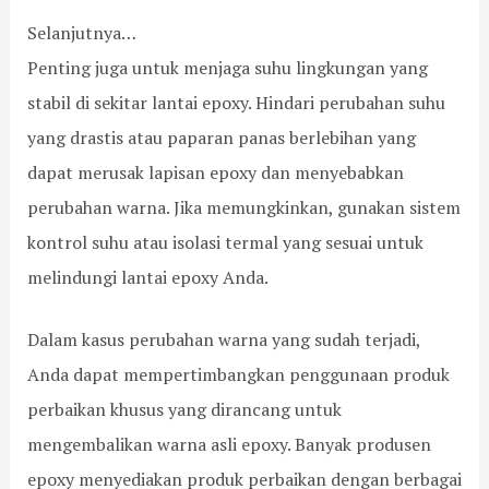
B
n
Selanjutnya…
a
g
r
B
Penting juga untuk menjaga suhu lingkungan yang
a
a
stabil di sekitar lantai epoxy. Hindari perubahan suhu
t
r
u
yang drastis atau paparan panas berlebihan yang
dapat merusak lapisan epoxy dan menyebabkan
perubahan warna. Jika memungkinkan, gunakan sistem
kontrol suhu atau isolasi termal yang sesuai untuk
melindungi lantai epoxy Anda.
Dalam kasus perubahan warna yang sudah terjadi,
Anda dapat mempertimbangkan penggunaan produk
perbaikan khusus yang dirancang untuk
mengembalikan warna asli epoxy. Banyak produsen
epoxy menyediakan produk perbaikan dengan berbagai