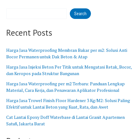
B
n
a
g
Search
r
B
a
a
t
r
Recent Posts
u
Harga Jasa Waterproofing Membran Bakar per m2: Solusi Anti
Bocor Permanen untuk Dak Beton & Atap
Harga Jasa Injeksi Beton Per Titik untuk Mengatasi Retak, Bocor,
dan Keropos pada Struktur Bangunan
Harga Jasa Waterproofing per m2 Terbaru: Panduan Lengkap
Material, Cara Kerja, dan Penawaran Aplikator Profesional
Harga Jasa Trowel Finish Floor Hardener 3 Kg/M2: Solusi Paling
Efektif untuk Lantai Beton yang Kuat, Rata, dan Awet
Cat Lantai Epoxy Doff Waterbase di Lantai Granit Apartemen
Satu8, Jakarta Barat