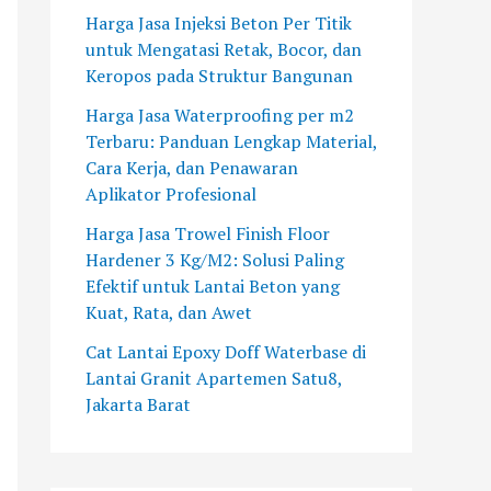
W
M
n
a
s
Harga Jasa Injeksi Beton Per Titik
a
e
P
g
a
untuk Mengatasi Retak, Bocor, dan
t
n
U
e
n
Keropos pada Struktur Bangunan
e
g
C
P
g
Harga Jasa Waterproofing per m2
r
a
o
T
a
Terbaru: Panduan Lengkap Material,
b
t
n
M
n
Cara Kerja, dan Penawaran
a
a
c
u
E
Aplikator Profesional
s
s
r
l
p
e
i
e
i
o
Harga Jasa Trowel Finish Floor
d
M
t
a
x
Hardener 3 Kg/M2: Solusi Paling
i
a
e
R
y
Efektif untuk Lantai Beton yang
L
s
p
a
L
Kuat, Rata, dan Awet
a
a
a
y
a
Cat Lantai Epoxy Doff Waterbase di
n
l
d
a
n
Lantai Granit Apartemen Satu8,
t
a
a
A
t
Jakarta Barat
a
h
S
g
a
i
d
u
r
i
G
a
h
i
u