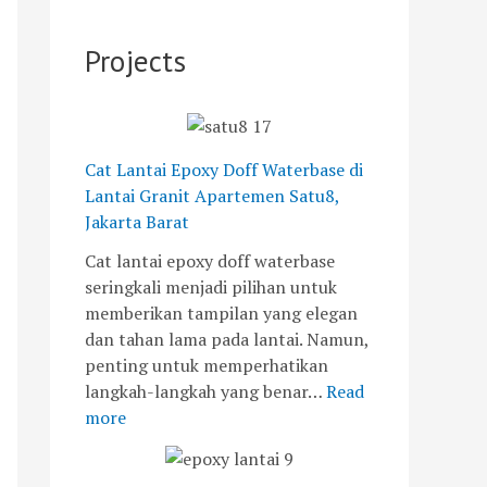
r
n
u
j
n
a
P
-
a
t
Projects
n
e
2
y
u
i
r
0
a
k
t
s
°
K
A
i
C
e
p
a
:
i
Cat Lantai Epoxy Doff Waterbase di
a
p
T
n
Lantai Granit Apartemen Satu8,
r
a
a
d
Jakarta Barat
t
n
n
a
Cat lantai epoxy doff waterbase
e
u
t
h
seringkali menjadi pilihan untuk
m
n
a
a
memberikan tampilan yang elegan
e
t
n
n
dan tahan lama pada lantai. Namun,
n
u
g
d
penting untuk memperhatikan
S
k
a
a
langkah-langkah yang benar…
Read
a
P
n
n
more
t
e
d
K
u
m
a
e
8
a
n
a