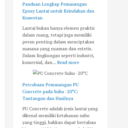
,
s
H
w
Panduan Lengkap Pemasangan
J
a
a
e
Epoxy Lantai untuk Keindahan dan
a
n
s
t
Keawetan
k
g
i
a
Lantai bukan hanya elemen praktis
a
a
l
n
dalam ruang, tetapi juga memiliki
r
n
n
peran penting dalam menciptakan
t
y
y
suasana yang nyaman dan estetis.
a
a
a
Dalam lingkungan seperti industri,
B
n
komersial, dan…
Read more
a
g
r
B
a
a
Percobaan Pemasangan PU
t
r
Concrete pada Suhu -20°C:
u
Tantangan dan Hasilnya
PU Concrete adalah jenis lantai yang
dikenal memiliki ketahanan suhu
yang tinggi, bahkan dapat bertahan