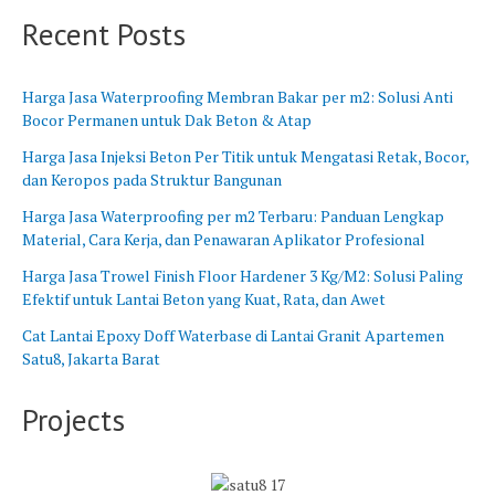
B
n
Recent Posts
a
g
r
B
a
a
Harga Jasa Waterproofing Membran Bakar per m2: Solusi Anti
t
r
Bocor Permanen untuk Dak Beton & Atap
u
Harga Jasa Injeksi Beton Per Titik untuk Mengatasi Retak, Bocor,
dan Keropos pada Struktur Bangunan
Harga Jasa Waterproofing per m2 Terbaru: Panduan Lengkap
Material, Cara Kerja, dan Penawaran Aplikator Profesional
Harga Jasa Trowel Finish Floor Hardener 3 Kg/M2: Solusi Paling
Efektif untuk Lantai Beton yang Kuat, Rata, dan Awet
Cat Lantai Epoxy Doff Waterbase di Lantai Granit Apartemen
Satu8, Jakarta Barat
Projects