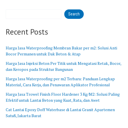
B
n
a
g
Search
r
B
a
a
t
r
Recent Posts
u
Harga Jasa Waterproofing Membran Bakar per m2: Solusi Anti
Bocor Permanen untuk Dak Beton & Atap
Harga Jasa Injeksi Beton Per Titik untuk Mengatasi Retak, Bocor,
dan Keropos pada Struktur Bangunan
Harga Jasa Waterproofing per m2 Terbaru: Panduan Lengkap
Material, Cara Kerja, dan Penawaran Aplikator Profesional
Harga Jasa Trowel Finish Floor Hardener 3 Kg/M2: Solusi Paling
Efektif untuk Lantai Beton yang Kuat, Rata, dan Awet
Cat Lantai Epoxy Doff Waterbase di Lantai Granit Apartemen
Satu8, Jakarta Barat