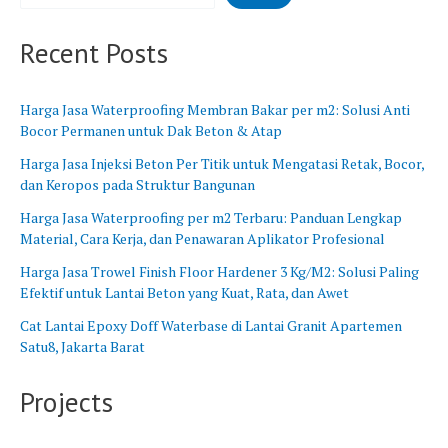
B
n
a
g
Recent Posts
r
B
a
a
t
r
Harga Jasa Waterproofing Membran Bakar per m2: Solusi Anti
u
Bocor Permanen untuk Dak Beton & Atap
Harga Jasa Injeksi Beton Per Titik untuk Mengatasi Retak, Bocor,
dan Keropos pada Struktur Bangunan
Harga Jasa Waterproofing per m2 Terbaru: Panduan Lengkap
Material, Cara Kerja, dan Penawaran Aplikator Profesional
Harga Jasa Trowel Finish Floor Hardener 3 Kg/M2: Solusi Paling
Efektif untuk Lantai Beton yang Kuat, Rata, dan Awet
Cat Lantai Epoxy Doff Waterbase di Lantai Granit Apartemen
Satu8, Jakarta Barat
Projects