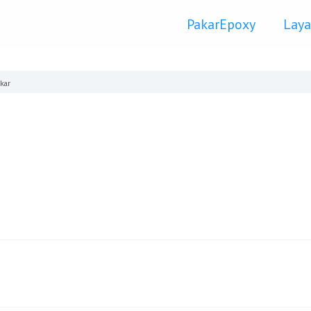
PakarEpoxy
Lay
kar