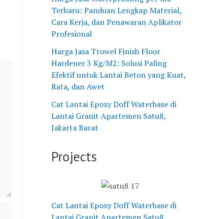
W
n
a
M
s
Terbaru: Panduan Lengkap Material,
a
P
g
e
a
Cara Kerja, dan Penawaran Aplikator
t
U
e
n
n
Profesional
e
C
P
g
g
Harga Jasa Trowel Finish Floor
r
o
T
a
a
Hardener 3 Kg/M2: Solusi Paling
b
n
M
t
n
Efektif untuk Lantai Beton yang Kuat,
a
c
u
a
E
Rata, dan Awet
s
r
l
s
p
e
e
i
i
o
Cat Lantai Epoxy Doff Waterbase di
d
t
a
M
x
Lantai Granit Apartemen Satu8,
i
e
R
a
y
Jakarta Barat
L
p
a
s
L
a
a
y
a
a
Projects
n
d
a
l
n
t
a
A
a
t
a
S
g
h
a
i
u
r
d
i
Cat Lantai Epoxy Doff Waterbase di
G
h
i
a
u
Lantai Granit Apartemen Satu8,