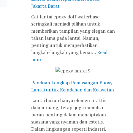
r
u
j
n
n
Jakarta Barat
a
-
a
P
t
n
2
y
e
u
Cat lantai epoxy doff waterbase
i
0
a
r
k
seringkali menjadi pilihan untuk
t
°
s
K
memberikan tampilan yang elegan dan
A
C
i
e
tahan lama pada lantai. Namun,
p
:
a
i
penting untuk memperhatikan
a
T
p
n
langkah-langkah yang benar…
Read
r
a
a
d
more
t
n
n
a
e
t
u
h
m
a
n
a
Panduan Lengkap Pemasangan Epoxy
e
n
t
n
Lantai untuk Keindahan dan Keawetan
n
g
u
d
Lantai bukan hanya elemen praktis
S
a
k
a
dalam ruang, tetapi juga memiliki
a
n
P
n
peran penting dalam menciptakan
t
d
e
K
suasana yang nyaman dan estetis.
u
a
m
e
Dalam lingkungan seperti industri,
8
n
a
a