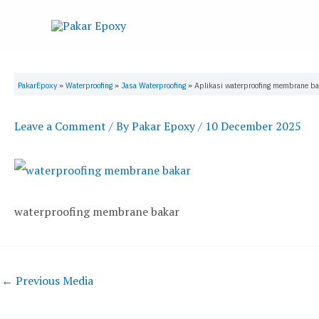
Skip
to
content
PakarEpoxy
»
Waterproofing
»
Jasa Waterproofing
»
Aplikasi waterproofing membrane ba
Leave a Comment
/ By
Pakar Epoxy
/
10 December 2025
waterproofing membrane bakar
←
Previous Media