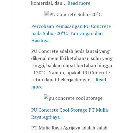
komersial, dan…
Read more
,
H
s
w
J
a
a
e
a
s
n
t
k
i
g
a
Percobaan Pemasangan PU Concrete
a
l
a
n
pada Suhu -20°C: Tantangan dan
r
n
n
Hasilnya
t
y
y
PU Concrete adalah jenis lantai yang
a
a
a
dikenal memiliki ketahanan suhu yang
B
n
tinggi, bahkan dapat bertahan hingga
a
g
-120°C. Namun, apakah PU Concrete
r
B
tetap dapat bekerja dengan…
Read
a
a
more
t
r
u
PU Concrete Cool Storage PT Mulia
Raya Agrijaya
PT Mulia Raya Agrijaya adalah salah