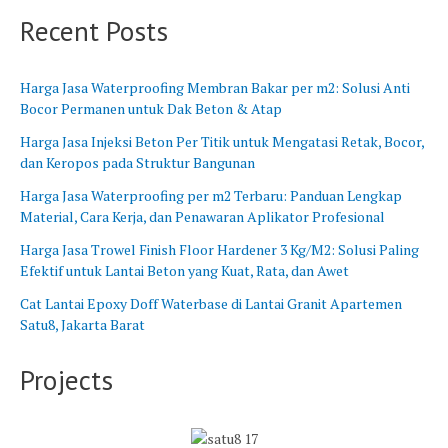
B
n
Recent Posts
a
g
r
B
a
a
Harga Jasa Waterproofing Membran Bakar per m2: Solusi Anti
t
r
Bocor Permanen untuk Dak Beton & Atap
u
Harga Jasa Injeksi Beton Per Titik untuk Mengatasi Retak, Bocor,
dan Keropos pada Struktur Bangunan
Harga Jasa Waterproofing per m2 Terbaru: Panduan Lengkap
Material, Cara Kerja, dan Penawaran Aplikator Profesional
Harga Jasa Trowel Finish Floor Hardener 3 Kg/M2: Solusi Paling
Efektif untuk Lantai Beton yang Kuat, Rata, dan Awet
Cat Lantai Epoxy Doff Waterbase di Lantai Granit Apartemen
Satu8, Jakarta Barat
Projects