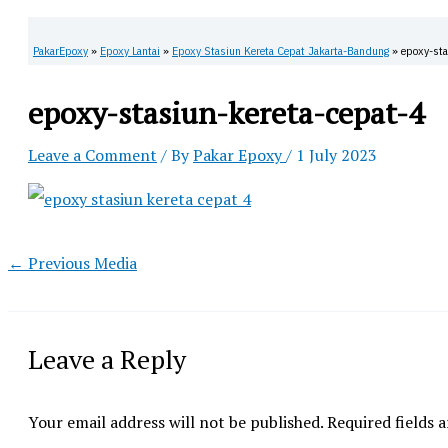
PakarEpoxy
»
Epoxy Lantai
»
Epoxy Stasiun Kereta Cepat Jakarta-Bandung
»
epoxy-sta
epoxy-stasiun-kereta-cepat-4
Leave a Comment
/ By
Pakar Epoxy
/
1 July 2023
←
Previous Media
Leave a Reply
Your email address will not be published.
Required fields 