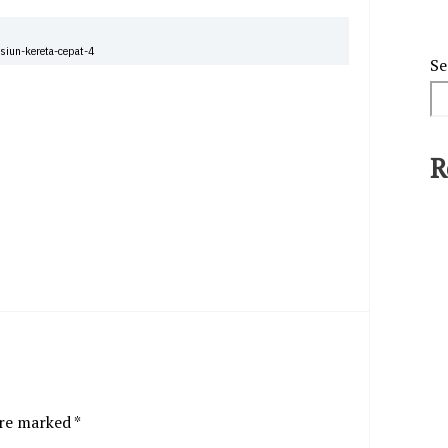
siun-kereta-cepat-4
Se
R
are marked
*