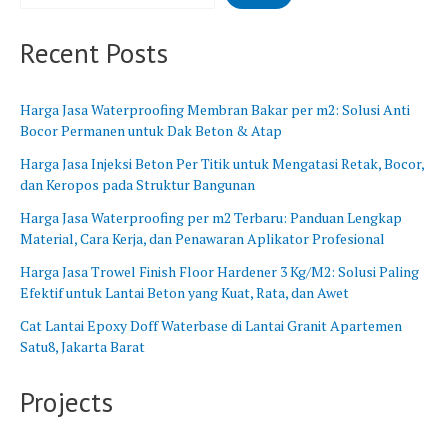
B
n
a
g
Recent Posts
r
B
a
a
t
r
Harga Jasa Waterproofing Membran Bakar per m2: Solusi Anti
u
Bocor Permanen untuk Dak Beton & Atap
Harga Jasa Injeksi Beton Per Titik untuk Mengatasi Retak, Bocor,
dan Keropos pada Struktur Bangunan
Harga Jasa Waterproofing per m2 Terbaru: Panduan Lengkap
Material, Cara Kerja, dan Penawaran Aplikator Profesional
Harga Jasa Trowel Finish Floor Hardener 3 Kg/M2: Solusi Paling
Efektif untuk Lantai Beton yang Kuat, Rata, dan Awet
Cat Lantai Epoxy Doff Waterbase di Lantai Granit Apartemen
Satu8, Jakarta Barat
Projects