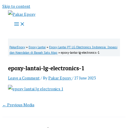
Skip to content
PakarEpoxy
»
Epoxy Lantai
»
Epoxy Lantai PT LG Electronics Indonesia: Inovasi
dan Keandalan di Bawah Satu Atap
»
epoxy-lantai-lg-electronics-1
epoxy-lantai-lg-electronics-1
Leave a Comment
/ By
Pakar Epoxy
/
27 June 2023
←
Previous Media