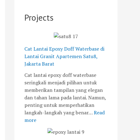
r
n
u
j
n
a
P
-
a
t
Projects
n
e
2
y
u
i
r
0
a
k
t
s
°
K
A
i
C
e
p
a
:
i
Cat Lantai Epoxy Doff Waterbase di
a
p
T
n
Lantai Granit Apartemen Satu8,
r
a
a
d
Jakarta Barat
t
n
n
a
Cat lantai epoxy doff waterbase
e
u
t
h
seringkali menjadi pilihan untuk
m
n
a
a
memberikan tampilan yang elegan
e
t
n
n
dan tahan lama pada lantai. Namun,
n
u
g
d
penting untuk memperhatikan
S
k
a
a
langkah-langkah yang benar…
Read
a
P
n
n
more
t
e
d
K
u
m
a
e
8
a
n
a