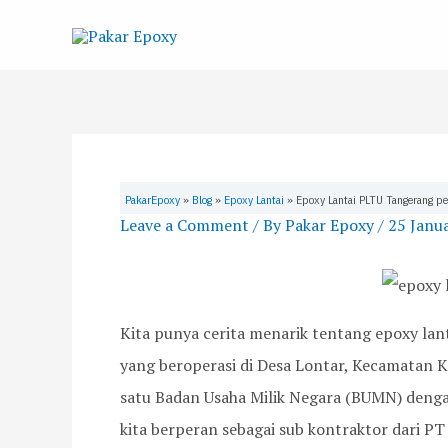
Skip
to
content
PakarEpoxy
»
Blog
»
Epoxy Lantai
»
Epoxy Lantai PLTU Tangerang p
Leave a Comment
/ By
Pakar Epoxy
/
25 Janu
Kita punya cerita menarik tentang epoxy lan
yang beroperasi di Desa Lontar, Kecamatan K
satu Badan Usaha Milik Negara (BUMN) dengan
kita berperan sebagai sub kontraktor dari PT