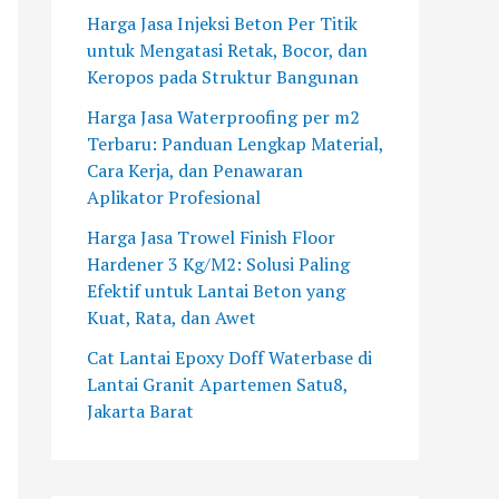
W
M
n
a
s
Harga Jasa Injeksi Beton Per Titik
a
e
P
g
a
untuk Mengatasi Retak, Bocor, dan
t
n
U
e
n
Keropos pada Struktur Bangunan
e
g
C
P
g
Harga Jasa Waterproofing per m2
r
a
o
T
a
Terbaru: Panduan Lengkap Material,
b
t
n
M
n
Cara Kerja, dan Penawaran
a
a
c
u
E
Aplikator Profesional
s
s
r
l
p
e
i
e
i
o
Harga Jasa Trowel Finish Floor
d
M
t
a
x
Hardener 3 Kg/M2: Solusi Paling
i
a
e
R
y
Efektif untuk Lantai Beton yang
L
s
p
a
L
Kuat, Rata, dan Awet
a
a
a
y
a
Cat Lantai Epoxy Doff Waterbase di
n
l
d
a
n
Lantai Granit Apartemen Satu8,
t
a
a
A
t
Jakarta Barat
a
h
S
g
a
i
d
u
r
i
G
a
h
i
u