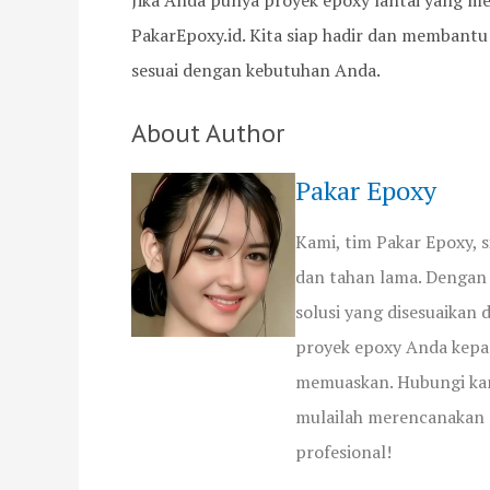
Jika Anda punya proyek epoxy lantai yang m
PakarEpoxy.id. Kita siap hadir dan membantu
sesuai dengan kebutuhan Anda.
About Author
Pakar Epoxy
Kami, tim Pakar Epoxy,
dan tahan lama. Dengan 
solusi yang disesuaikan
proyek epoxy Anda kepa
memuaskan. Hubungi kam
mulailah merencanakan 
profesional!