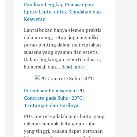
,
s
H
w
Panduan Lengkap Pemasangan
J
a
a
e
Epoxy Lantai untuk Keindahan dan
a
n
s
t
Keawetan
k
g
i
a
Lantai bukan hanya elemen praktis
a
a
l
n
dalam ruang, tetapi juga memiliki
r
n
n
peran penting dalam menciptakan
t
y
y
suasana yang nyaman dan estetis.
a
a
a
Dalam lingkungan seperti industri,
B
n
komersial, dan…
Read more
a
g
r
B
a
a
Percobaan Pemasangan PU
t
r
Concrete pada Suhu -20°C:
u
Tantangan dan Hasilnya
PU Concrete adalah jenis lantai yang
dikenal memiliki ketahanan suhu
yang tinggi, bahkan dapat bertahan