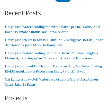
B
n
a
g
Recent Posts
r
B
a
a
t
r
Harga Jasa Waterproofing Membran Bakar per m2: Solusi Anti
u
Bocor Permanen untuk Dak Beton & Atap
Harga Jasa Injeksi Beton Per Titik untuk Mengatasi Retak, Bocor,
dan Keropos pada Struktur Bangunan
Harga Jasa Waterproofing per m2 Terbaru: Panduan Lengkap
Material, Cara Kerja, dan Penawaran Aplikator Profesional
Harga Jasa Trowel Finish Floor Hardener 3 Kg/M2: Solusi Paling
Efektif untuk Lantai Beton yang Kuat, Rata, dan Awet
Cat Lantai Epoxy Doff Waterbase di Lantai Granit Apartemen
Satu8, Jakarta Barat
Projects