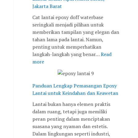
r
u
j
n
n
Jakarta Barat
a
-
a
P
t
n
2
y
e
u
Cat lantai epoxy doff waterbase
i
0
a
r
k
seringkali menjadi pilihan untuk
t
°
s
K
memberikan tampilan yang elegan dan
A
C
i
e
tahan lama pada lantai. Namun,
p
:
a
i
penting untuk memperhatikan
a
T
p
n
langkah-langkah yang benar…
Read
r
a
a
d
more
t
n
n
a
e
t
u
h
m
a
n
a
Panduan Lengkap Pemasangan Epoxy
e
n
t
n
Lantai untuk Keindahan dan Keawetan
n
g
u
d
Lantai bukan hanya elemen praktis
S
a
k
a
dalam ruang, tetapi juga memiliki
a
n
P
n
peran penting dalam menciptakan
t
d
e
K
suasana yang nyaman dan estetis.
u
a
m
e
Dalam lingkungan seperti industri,
8
n
a
a