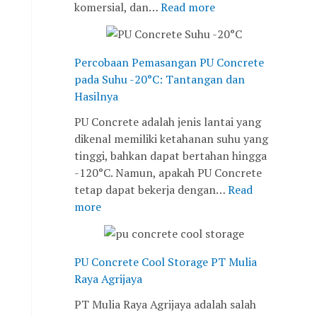
komersial, dan…
Read more
,
H
s
w
J
a
a
e
a
s
n
t
k
i
g
a
Percobaan Pemasangan PU Concrete
a
l
a
n
pada Suhu -20°C: Tantangan dan
r
n
n
Hasilnya
t
y
y
PU Concrete adalah jenis lantai yang
a
a
a
dikenal memiliki ketahanan suhu yang
B
n
tinggi, bahkan dapat bertahan hingga
a
g
-120°C. Namun, apakah PU Concrete
r
B
tetap dapat bekerja dengan…
Read
a
a
more
t
r
u
PU Concrete Cool Storage PT Mulia
Raya Agrijaya
PT Mulia Raya Agrijaya adalah salah