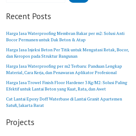
B
n
a
g
Recent Posts
r
B
a
a
t
r
Harga Jasa Waterproofing Membran Bakar per m2: Solusi Anti
u
Bocor Permanen untuk Dak Beton & Atap
Harga Jasa Injeksi Beton Per Titik untuk Mengatasi Retak, Bocor,
dan Keropos pada Struktur Bangunan
Harga Jasa Waterproofing per m2 Terbaru: Panduan Lengkap
Material, Cara Kerja, dan Penawaran Aplikator Profesional
Harga Jasa Trowel Finish Floor Hardener 3 Kg/M2: Solusi Paling
Efektif untuk Lantai Beton yang Kuat, Rata, dan Awet
Cat Lantai Epoxy Doff Waterbase di Lantai Granit Apartemen
Satu8, Jakarta Barat
Projects