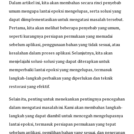
Dalam artikel ini, kita akan membahas secara rinci penyebab
umum mengapa lantai epoksi mengelupas, serta solusi yang
dapat diimplementasikan untuk mengatasi masalah tersebut.
Pertama, kita akan melihat beberapa penyebab yang umum,
seperti kurangnya persiapan permukaan yang memadai
sebelum aplikasi, penggunaan bahan yang tidak sesuai, atau
kesalahan dalam proses aplikasi. Selanjutnya, kita akan
menjelajahi solusi-solusi yang dapat diterapkan untuk
memperbaiki lantai epoksi yang mengelupas, termasuk
langkah-langkah perbaikan yang diperlukan dan teknik
restorasi yang efektif.
Selain itu, penting untuk menekankan pentingnya pencegahan
dalam mengatasi masalah ini. Kami akan membahas langkah-
langkah yang dapat diambil untuk mencegah mengelupasnya
lantai epoksi, termasuk persiapan permukaan yang tepat
sebelum aplikasi, pemilihan bahan yang sesuai, dan penerapan