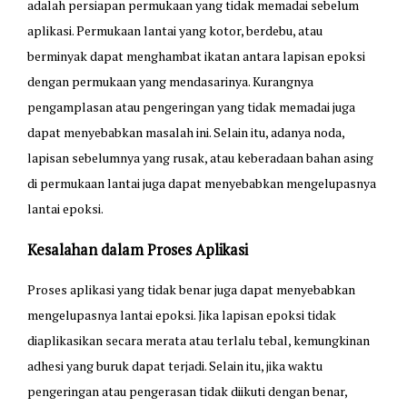
adalah persiapan permukaan yang tidak memadai sebelum
aplikasi. Permukaan lantai yang kotor, berdebu, atau
berminyak dapat menghambat ikatan antara lapisan epoksi
dengan permukaan yang mendasarinya. Kurangnya
pengamplasan atau pengeringan yang tidak memadai juga
dapat menyebabkan masalah ini. Selain itu, adanya noda,
lapisan sebelumnya yang rusak, atau keberadaan bahan asing
di permukaan lantai juga dapat menyebabkan mengelupasnya
lantai epoksi.
Kesalahan dalam Proses Aplikasi
Proses aplikasi yang tidak benar juga dapat menyebabkan
mengelupasnya lantai epoksi. Jika lapisan epoksi tidak
diaplikasikan secara merata atau terlalu tebal, kemungkinan
adhesi yang buruk dapat terjadi. Selain itu, jika waktu
pengeringan atau pengerasan tidak diikuti dengan benar,