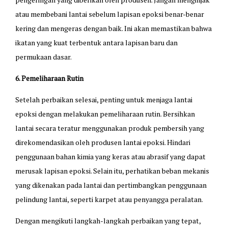
atau membebani lantai sebelum lapisan epoksi benar-benar
kering dan mengeras dengan baik. Ini akan memastikan bahwa
ikatan yang kuat terbentuk antara lapisan baru dan
permukaan dasar.
6. Pemeliharaan Rutin
Setelah perbaikan selesai, penting untuk menjaga lantai
epoksi dengan melakukan pemeliharaan rutin. Bersihkan
lantai secara teratur menggunakan produk pembersih yang
direkomendasikan oleh produsen lantai epoksi. Hindari
penggunaan bahan kimia yang keras atau abrasif yang dapat
merusak lapisan epoksi. Selain itu, perhatikan beban mekanis
yang dikenakan pada lantai dan pertimbangkan penggunaan
pelindung lantai, seperti karpet atau penyangga peralatan.
Dengan mengikuti langkah-langkah perbaikan yang tepat,