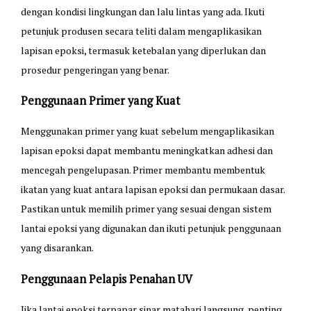
dengan kondisi lingkungan dan lalu lintas yang ada. Ikuti
petunjuk produsen secara teliti dalam mengaplikasikan
lapisan epoksi, termasuk ketebalan yang diperlukan dan
prosedur pengeringan yang benar.
Penggunaan Primer yang Kuat
Menggunakan primer yang kuat sebelum mengaplikasikan
lapisan epoksi dapat membantu meningkatkan adhesi dan
mencegah pengelupasan. Primer membantu membentuk
ikatan yang kuat antara lapisan epoksi dan permukaan dasar.
Pastikan untuk memilih primer yang sesuai dengan sistem
lantai epoksi yang digunakan dan ikuti petunjuk penggunaan
yang disarankan.
Penggunaan Pelapis Penahan UV
Jika lantai epoksi terpapar sinar matahari langsung, penting