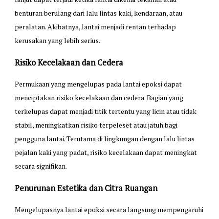
benturan berulang dari lalu lintas kaki, kendaraan, atau
peralatan. Akibatnya, lantai menjadi rentan terhadap
kerusakan yang lebih serius.
Risiko Kecelakaan dan Cedera
Permukaan yang mengelupas pada lantai epoksi dapat
menciptakan risiko kecelakaan dan cedera. Bagian yang
terkelupas dapat menjadi titik tertentu yang licin atau tidak
stabil, meningkatkan risiko terpeleset atau jatuh bagi
pengguna lantai. Terutama di lingkungan dengan lalu lintas
pejalan kaki yang padat, risiko kecelakaan dapat meningkat
secara signifikan.
Penurunan Estetika dan Citra Ruangan
Mengelupasnya lantai epoksi secara langsung mempengaruhi