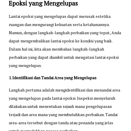
Epoksi yang Mengelupas
Lantai epoksi yang mengelupas dapat merusak estetika
ruangan dan mengurangi kekuatan serta ketahanannya.
Namun, dengan langkah-langkah perbaikan yang tepat, Anda
dapat mengembalikan lantai epoksi ke kondisi yang baik.
Dalam hal ini, kita akan membahas langkah-langkah
perbaikan yang dapat diambil untuk mengatasi lantai epoksi
yang mengelupas.
1. Identifikasi dan Tandai Area yang Mengelupas
Langkah pertama adalah mengidentifikasi dan menandai area
yang mengelupas pada lantai epoksi. Inspeksi menyeluruh
dilakukan untuk menentukan sejauh mana pengelupasan
terjadi dan area mana yang membutuhkan perbaikan. Tandai
area-area tersebut dengan tanda atau penanda yang jelas
untuk memudahkan proses perbaikan.