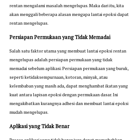
rentan mengalami masalah mengelupas. Maka dari itu, kita
akan menggali beberapa alasan mengapa lantai epoksi dapat
rentan mengelupas.
Persiapan Permukaan yang Tidak Memadai
Salah satu faktor utama yang membuat lantai epoksi rentan
mengelupas adalah persiapan permukaan yang tidak
memadai sebelum aplikasi. Persiapan permukaan yang buruk,
seperti ketidaksempurnaan, kotoran, minyak, atau
kelembaban yang masih ada, dapat menghambat ikatan yang
kuat antara lapisan epoksi dengan permukaan dasar. Ini
mengakibatkan kurangnya adhesi dan membuat lantai epoksi
mudah mengelupas.
Aplikasi yang Tidak Benar
Proses aplikasi yang tidak benar juga dapat menyebabkan