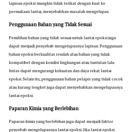
lapisan epoksi mungkin tidak terikat dengan kuat ke
permukaan lantai, menyebabkan masalah mengelupas.
Penggunaan Bahan yang Tidak Sesuai
Pemilihan bahan yang tidak sesuai untuk lantai epoksi juga
dapat menjadi penyebab mengelupasnya lapisan. Penggunaan
bahan epoksi berkualitas rendah atau bahan yang tidak
kompatibel dengan kondisi lingkungan atau tuntutan lalu
lintas dapat mengurangi kekuatan dan daya rekat lantai
epoksi. Selain itu, penggunaan bahan pelapis yang tidak cocok
atau kurang lengket juga dapat menyebabkan mengelupasnya
lantai epoksi.
Paparan Kimia yang Berlebihan
Paparan kimia yang berlebihan juga dapat menjadi faktor
penyebab mengelupasnya lantai epoksi. Jika lantai epoksi