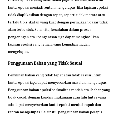
lantai epoksi menjadi rentan mengelupas. Jika lapisan epoksi
tidak diaplikasikan dengan tepat, seperti tidak merata atau
terlalu tipis, ikatan yang kuat dengan permukaan dasar tidak
akan terbentuk. Selain itu, kesalahan dalam proses
pengeringan atau pengerasan juga dapat menghasilkan
lapisan epoksi yang lemah, yang kemudian mudah
mengelupas.
Penggunaan Bahan yang Tidak Sesuai
Pemilihan bahan yang tidak tepat atau tidak sesuai untuk
lantai epoksi juga dapat menyebabkan masalah mengelupas.
Penggunaan bahan epoksi berkualitas rendah atau bahan yang
tidak cocok dengan kondisi lingkungan atau lalu lintas yang
ada dapat menyebabkan lantai epoksi menjadi rapuh dan
rentan mengelupas. Selain itu, penggunaan bahan pelapis