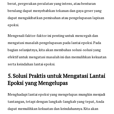
berat, pergerakan peralatan yang intens, atau benturan
berulang dapat menyebabkan tekanan dan gaya geser yang
dapat mengakibatkan pemisahan atau pengelupasan lapisan
epoksi.
Mengenali faktor-faktor ini penting untuk mencegah dan
mengatasi masalah pengelupasan pada lantai epoksi. Pada
bagian selanjutnya, kita akan membahas solusi-solusi yang
efektif untuk mengatasi masalah ini dan memulihkan kekuatan
serta keindahan lantai epoksi.
5. Solusi Praktis untuk Mengatasi Lantai
Epoksi yang Mengelupas
Menghadapi lantai epoksi yang mengelupas mungkin menjadi
tantangan, tetapi dengan langkah-langkah yang tepat, Anda
dapat memulihkan kekuatan dan keindahannya. Kita akan