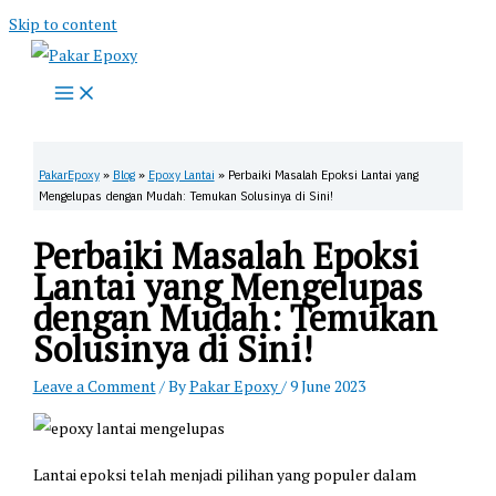
Skip to content
PakarEpoxy
»
Blog
»
Epoxy Lantai
»
Perbaiki Masalah Epoksi Lantai yang
Mengelupas dengan Mudah: Temukan Solusinya di Sini!
Perbaiki Masalah Epoksi
Lantai yang Mengelupas
dengan Mudah: Temukan
Solusinya di Sini!
Leave a Comment
/ By
Pakar Epoxy
/
9 June 2023
Lantai epoksi telah menjadi pilihan yang populer dalam