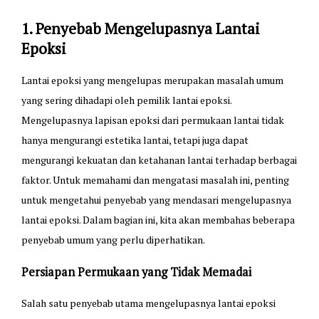
1. Penyebab Mengelupasnya Lantai
Epoksi
Lantai epoksi yang mengelupas merupakan masalah umum
yang sering dihadapi oleh pemilik lantai epoksi.
Mengelupasnya lapisan epoksi dari permukaan lantai tidak
hanya mengurangi estetika lantai, tetapi juga dapat
mengurangi kekuatan dan ketahanan lantai terhadap berbagai
faktor. Untuk memahami dan mengatasi masalah ini, penting
untuk mengetahui penyebab yang mendasari mengelupasnya
lantai epoksi. Dalam bagian ini, kita akan membahas beberapa
penyebab umum yang perlu diperhatikan.
Persiapan Permukaan yang Tidak Memadai
Salah satu penyebab utama mengelupasnya lantai epoksi