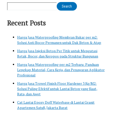
Search
Recent Posts
Harga Jasa Waterproofing Membran Bakar per m2:
Solusi Anti Bocor Permanen untuk Dak Beton & Atap
Harga Jasa Injeksi Beton Per Titik untuk Mengatasi
Retak, Bocor, dan Keropos pada Struktur Bangunan
Harga Jasa Waterproofing per m2 Terbaru: Panduan
Lengkap Material, Cara Kerja, dan Penawaran Aplikator
Profesional
Harga Jasa Trowel Finish Floor Hardener 3 Kg/M2:
Solusi Paling Efektif untuk Lantai Beton yang Kuat,
Rata, dan Awet
Cat Lantai Epoxy Doff Waterbase di Lantai Granit
Apartemen Satu8, Jakarta Barat