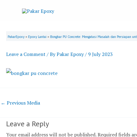
Skip
to
content
PakarEpoxy
»
Epoxy Lantai
»
Bongkar PU Concrete: Mengatasi Masalah dan Persiapan un
Leave a Comment
/ By
Pakar Epoxy
/
9 July 2023
←
Previous Media
Leave a Reply
Your email address will not be published.
Required fields a