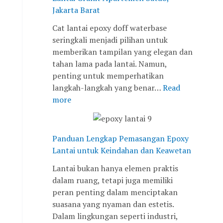
r
u
j
n
n
Jakarta Barat
a
-
a
P
t
n
2
y
e
u
Cat lantai epoxy doff waterbase
i
0
a
r
k
seringkali menjadi pilihan untuk
t
°
s
K
memberikan tampilan yang elegan dan
A
C
i
e
tahan lama pada lantai. Namun,
p
:
a
i
penting untuk memperhatikan
a
T
p
n
langkah-langkah yang benar…
Read
r
a
a
d
more
t
n
n
a
e
t
u
h
m
a
n
a
Panduan Lengkap Pemasangan Epoxy
e
n
t
n
Lantai untuk Keindahan dan Keawetan
n
g
u
d
Lantai bukan hanya elemen praktis
S
a
k
a
dalam ruang, tetapi juga memiliki
a
n
P
n
peran penting dalam menciptakan
t
d
e
K
suasana yang nyaman dan estetis.
u
a
m
e
Dalam lingkungan seperti industri,
8
n
a
a