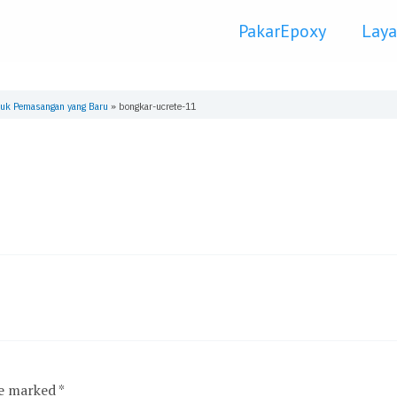
PakarEpoxy
Lay
tuk Pemasangan yang Baru
»
bongkar-ucrete-11
re marked
*