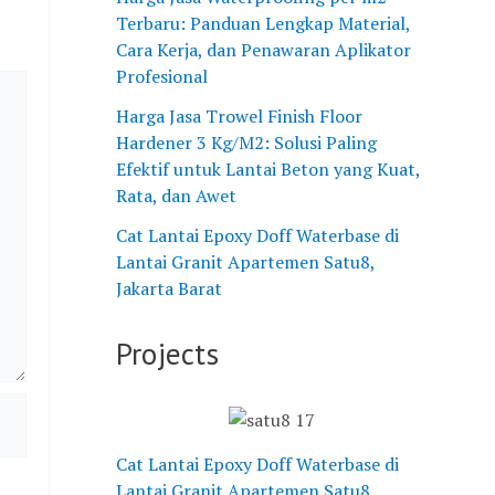
W
n
a
M
s
Terbaru: Panduan Lengkap Material,
a
P
g
e
a
Cara Kerja, dan Penawaran Aplikator
t
U
e
n
n
Profesional
e
C
P
g
g
Harga Jasa Trowel Finish Floor
r
o
T
a
a
Hardener 3 Kg/M2: Solusi Paling
b
n
M
t
n
Efektif untuk Lantai Beton yang Kuat,
a
c
u
a
E
Rata, dan Awet
s
r
l
s
p
e
e
i
i
o
Cat Lantai Epoxy Doff Waterbase di
d
t
a
M
x
Lantai Granit Apartemen Satu8,
i
e
R
a
y
Jakarta Barat
L
p
a
s
L
a
a
y
a
a
Projects
n
d
a
l
n
t
a
A
a
t
a
S
g
h
a
i
u
r
d
i
Cat Lantai Epoxy Doff Waterbase di
G
h
i
a
u
Lantai Granit Apartemen Satu8,