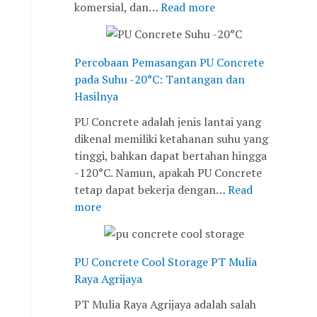
komersial, dan…
Read more
,
H
s
w
J
a
a
e
a
s
n
t
k
i
g
a
Percobaan Pemasangan PU Concrete
a
l
a
n
pada Suhu -20°C: Tantangan dan
r
n
n
Hasilnya
t
y
y
PU Concrete adalah jenis lantai yang
a
a
a
dikenal memiliki ketahanan suhu yang
B
n
tinggi, bahkan dapat bertahan hingga
a
g
-120°C. Namun, apakah PU Concrete
r
B
tetap dapat bekerja dengan…
Read
a
a
more
t
r
u
PU Concrete Cool Storage PT Mulia
Raya Agrijaya
PT Mulia Raya Agrijaya adalah salah