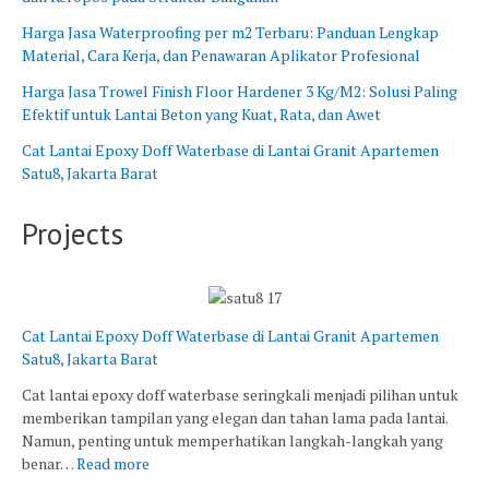
B
n
Harga Jasa Waterproofing per m2 Terbaru: Panduan Lengkap
a
g
Material, Cara Kerja, dan Penawaran Aplikator Profesional
r
B
a
a
Harga Jasa Trowel Finish Floor Hardener 3 Kg/M2: Solusi Paling
t
r
Efektif untuk Lantai Beton yang Kuat, Rata, dan Awet
u
Cat Lantai Epoxy Doff Waterbase di Lantai Granit Apartemen
Satu8, Jakarta Barat
Projects
Cat Lantai Epoxy Doff Waterbase di Lantai Granit Apartemen
Satu8, Jakarta Barat
Cat lantai epoxy doff waterbase seringkali menjadi pilihan untuk
memberikan tampilan yang elegan dan tahan lama pada lantai.
Namun, penting untuk memperhatikan langkah-langkah yang
benar…
Read more