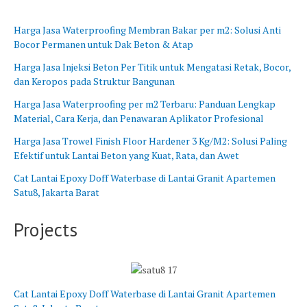
B
n
a
g
Harga Jasa Waterproofing Membran Bakar per m2: Solusi Anti
r
B
Bocor Permanen untuk Dak Beton & Atap
a
a
t
r
Harga Jasa Injeksi Beton Per Titik untuk Mengatasi Retak, Bocor,
u
dan Keropos pada Struktur Bangunan
Harga Jasa Waterproofing per m2 Terbaru: Panduan Lengkap
Material, Cara Kerja, dan Penawaran Aplikator Profesional
Harga Jasa Trowel Finish Floor Hardener 3 Kg/M2: Solusi Paling
Efektif untuk Lantai Beton yang Kuat, Rata, dan Awet
Cat Lantai Epoxy Doff Waterbase di Lantai Granit Apartemen
Satu8, Jakarta Barat
Projects
Cat Lantai Epoxy Doff Waterbase di Lantai Granit Apartemen